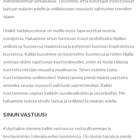
mahdollisimman pitkäikäisiä. Toivomme, että kuluttajat investoisivat
laatuun määrän edelle ja uniikkiuteen nopeasti vaihtuvien trendien
sijaan.
Uniikit taidekuosimme on meille myös tapa erottua muista
toimijoista. Haluamme sinun tuntevan itsesi yksilölliseksi Njállan
uniikeissa Suomessa maalatuissa ja pohjoisen luonnon inspiroimissa
kuoseissa. Kaikki kuosimme on käsintehty Suomessa ja niiden Njálla
omistaa niiden rajattomat käyttöoikeudet, joten et löydä tällaisia
tuotteita mistään muualta maailmasta. Täten voimme taata
tuotteidemme uniikkiuden! Valmistamme pieniä määriä vaatteita
emmekä seuraa nopeasti vaihtuvia vaatetrendejä. Kaikki
tuotteemme sopivat kaikkiin vuodenaikoihin ja sesonkeihin. Me
haluamme tarjota sinulle laatua ja uniikkiutta määrän edelle.
SINUN VASTUUSI
Kuluttajina olemme kaikki vastuussa vastuullisemman ja
kestävämmän tulevaisuuden luomisesta. On monia tapoja ja pieniä