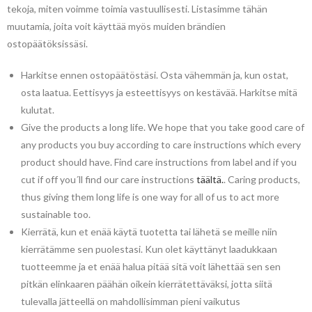
tekoja, miten voimme toimia vastuullisesti. Listasimme tähän
muutamia, joita voit käyttää myös muiden brändien
ostopäätöksissäsi.
Harkitse ennen ostopäätöstäsi. Osta vähemmän ja, kun ostat,
osta laatua. Eettisyys ja esteettisyys on kestävää. Harkitse mitä
kulutat.
Give the products a long life. We hope that you take good care of
any products you buy according to care instructions which every
product should have. Find care instructions from label and if you
cut if off you´ll find our care instructions
täältä.
. Caring products,
thus giving them long life is one way for all of us to act more
sustainable too.
Kierrätä, kun et enää käytä tuotetta tai lähetä se meille niin
kierrätämme sen puolestasi. Kun olet käyttänyt laadukkaan
tuotteemme ja et enää halua pitää sitä voit lähettää sen sen
pitkän elinkaaren päähän oikein kierrätettäväksi, jotta siitä
tulevalla jätteellä on mahdollisimman pieni vaikutus