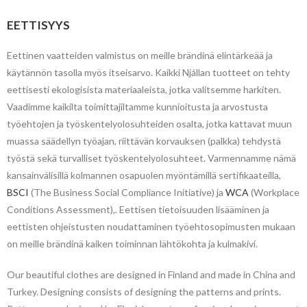
EETTISYYS
Eettinen vaatteiden valmistus on meille brändinä elintärkeää ja
käytännön tasolla myös itseisarvo. Kaikki Njállan tuotteet on tehty
eettisesti ekologisista materiaaleista, jotka valitsemme harkiten.
Vaadimme kaikilta toimittajiltamme kunnioitusta ja arvostusta
työehtojen ja työskentelyolosuhteiden osalta, jotka kattavat muun
muassa säädellyn työajan, riittävän korvauksen (palkka) tehdystä
työstä sekä turvalliset työskentelyolosuhteet. Varmennamme nämä
kansainvälisillä kolmannen osapuolen myöntämillä sertifikaateilla,
BSCI
(The Business Social Compliance Initiative) ja
WCA
(Workplace
Conditions Assessment),. Eettisen tietoisuuden lisääminen ja
eettisten ohjeistusten noudattaminen työehtosopimusten mukaan
on meille brändinä kaiken toiminnan lähtökohta ja kulmakivi.
Our beautiful clothes are designed in Finland and made in China and
Turkey. Designing consists of designing the patterns and prints.