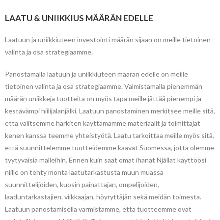
LAATU & UNIIKKIUS MÄÄRÄN EDELLE
Laatuun ja uniikkiuteen investointi määrän sijaan on meille tietoinen
valinta ja osa strategiaamme.
Panostamalla laatuun ja uniikkiuteen määrän edelle on meille
tietoinen valinta ja osa strategiaamme. Valmistamalla pienemmän
määrän uniikkeja tuotteita on myös tapa meille jättää pienempi ja
kestävämpi hiilijalanjälki. Laatuun panostaminen merkitsee meille sitä,
että valitsemme harkiten käyttämämme materiaalit ja toimittajat
kenen kanssa teemme yhteistyötä. Laatu tarkoittaa meille myös sitä,
että suunnittelemme tuotteidemme kaavat Suomessa, jotta olemme
tyytyväisiä malleihin. Ennen kuin saat omat ihanat Njállat käyttöösi
niille on tehty monta laatutarkastusta muun muassa
suunnittelijoiden, kuosin painattajan, ompelijoiden,
laaduntarkastajien, viikkaajan, höyryttäjän sekä meidän toimesta.
Laatuun panostamisella varmistamme, että tuotteemme ovat