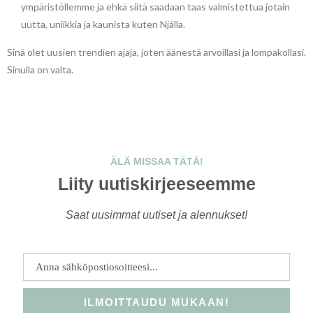
ympäristöllemme ja ehkä siitä saadaan taas valmistettua jotain
uutta, uniikkia ja kaunista kuten Njálla.
Sinä olet uusien trendien ajaja, joten äänestä arvoillasi ja lompakollasi.
Sinulla on valta.
LUONTO ON KOTIMME
ÄLÄ MISSAA TÄTÄ!
Liity uutiskirjeeseemme
Saat uusimmat uutiset ja alennukset!